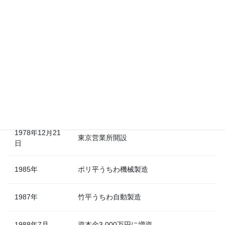
1957年5月1日
資本金300万円で有限会社内田紙店設立
1966年3月
ポケットティッシュ製造開始
資本金750万円に増資し株式会社に組織変
1971年7月27日
更、内田紙工株式会社へ社名変更
1978年3月4日
資本金1,500万円に増資
1978年12月21
東京営業所開設
日
1985年
ポリ平うちわ機械製造
1987年
竹平うちわ自動製造
1988年7月
資本金3,000万円に増資