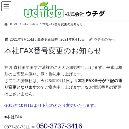
コ
ナ
ン
ビ
テ
ゲ
ン
ー
HOME
Information
本社FAX番号変更のお知らせ
ツ
シ
へ
ョ
ス
ン
2021年9月15日
/ 最終更新日時 :
2021年9月15日
ウチダのあべ
キ
に
本社FAX番号変更のお知らせ
ッ
移
プ
動
拝啓 貴社ますますご清祥のこととお慶び申し上げます。平素は格
別のご高配を賜り、厚く御礼申し上げます。
さてこの度弊社は、令和3年10月1日より
本社FAX番号が下記の通
り変更となります
のでご案内申し上げます。なお電話番号の変更
はございません。
令和3年10月1日より下記のとおり変更いたします。
■本社FAX
050-3737-3416
0877-28-7311 ⇒