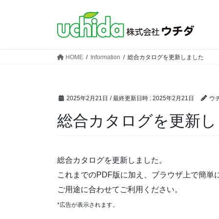
コ
ナ
ン
ビ
テ
ゲ
ン
ー
ツ
シ
HOME
Information
総合カタログを更新しました
へ
ョ
ス
ン
キ
に
ッ
移
2025年2月21日
/ 最終更新日時 :
2025年2月21日
ウ
プ
動
総合カタログを更新し
総合カタログを更新しました。
これまでのPDF版に加え、ブラウザ上で簡単
ご用途に合わせてご利用ください。
*広告が表示されます。