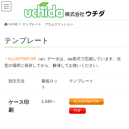
コ
ナ
ン
ビ
テ
ゲ
ン
ー
HOME
テンプレート プラムファッション
ツ
シ
へ
ョ
ス
ン
テンプレート
キ
に
ッ
移
プ
動
・
ILLUSTRATOR
（ai）データは、zip形式で圧縮しています。任
意の場所に保存してから、解凍してお使いください。
別注方法
最低ロッ
テンプレート
ト
1,040～
ケース印
ILLUSTRATOR
刷
PDF