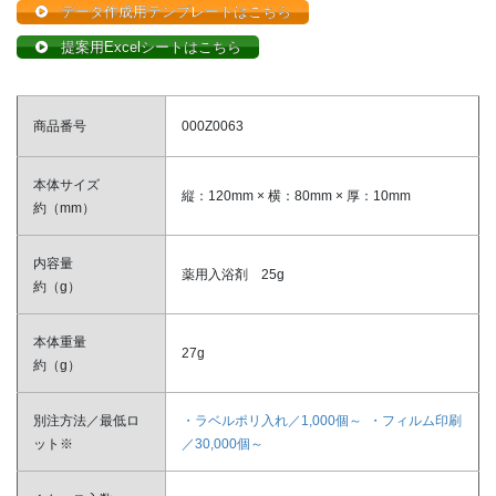
データ作成用テンプレートはこちら
提案用Excelシートはこちら
商品番号
000Z0063
本体サイズ
縦：120mm × 横：80mm × 厚：10mm
約（mm）
内容量
薬用入浴剤 25g
約（g）
本体重量
27g
約（g）
別注方法／最低ロ
・ラベルポリ入れ／1,000個～ ・フィルム印刷
ット※
／30,000個～