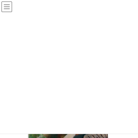
コ
ナ
ン
ビ
テ
ゲ
ン
ー
HOME
取扱商品
商品カテゴリ
入浴剤
湯 紀伊
ツ
シ
へ
ョ
ス
ン
キ
に
ッ
移
プ
動