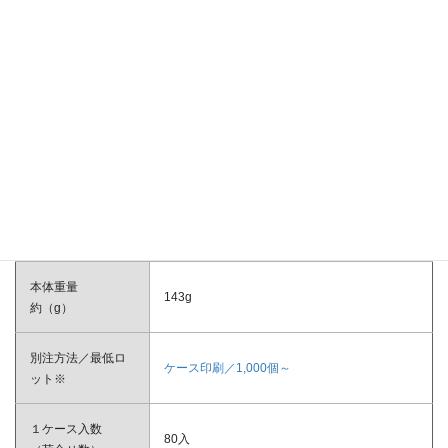
商品番号
本体サイズ
縦：110mm × 横：110mm × 高：110mm
約（mm）
原紙サイズ
L：197mm × W：197mm
約（mm）
本体重量
143g
約（g）
別注方法／最低ロ
ケース印刷／1,000個～
ット※
１ケース入数
80入