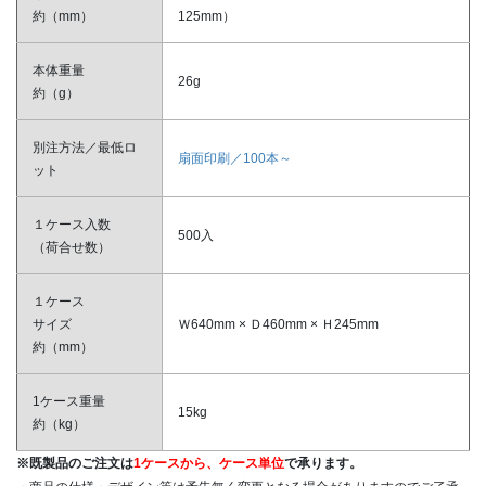
約（mm）
125mm）
本体重量
26g
約（g）
別注方法／最低ロ
扇面印刷／100本～
ット
１ケース入数
500入
（荷合せ数）
１ケース
サイズ
Ｗ640mm × Ｄ460mm × Ｈ245mm
約（mm）
1ケース重量
15kg
約（kg）
※既製品のご注文は
1ケースから、ケース単位
で承ります。