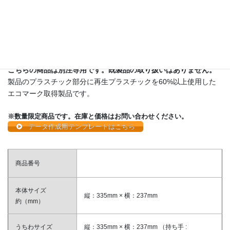
ポリ平柄レギュラー カラー骨（別注専用）
数量限定
こちらの商品は別注専用です。既製品の取り扱いはありません。
製品のプラスチック部分に再生プラスチックを60%以上使用した
エコマーク取得製品です。
※数量限定商品です。在庫と価格はお問い合わせください。
データ作成用テンプレートはこちら
商品番号
本体サイズ
縦：335mm × 横：237mm
約（mm）
うちわサイズ
縦：335mm × 横：237mm （持ち手 :