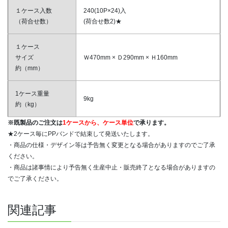
１ケース入数
240(10P×24)入
（荷合せ数）
(荷合せ数2)★
１ケース
サイズ
Ｗ470mm × Ｄ290mm × Ｈ160mm
約（mm）
1ケース重量
9kg
約（kg）
※既製品のご注文は
1ケースから、ケース単位
で承ります。
★2ケース毎にPPバンドで結束して発送いたします。
・商品の仕様・デザイン等は予告無く変更となる場合がありますのでご了承
ください。
・商品は諸事情により予告無く生産中止・販売終了となる場合がありますの
でご了承ください。
関連記事