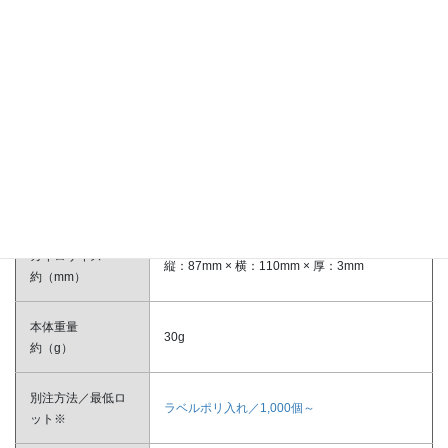
データ作成用テンプレートはこちら
提案用Excelシートはこちら
※提案用Excelシートはクリックするとダウンロードが始まります。
商品番号
00080003
本体サイズ
縦：110mm × 横：140mm × 厚：5mm
約（mm）
カイロサイズ
縦：87mm × 横：110mm × 厚：3mm
約（mm）
本体重量
30g
約（g）
別注方法／最低ロ
ラベルポリ入れ／1,000
個～
ット※