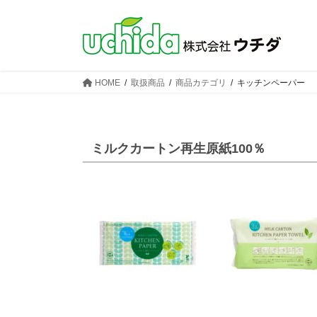
コ
ナ
ン
ビ
テ
ゲ
ン
ー
ツ
シ
HOME
取扱商品
商品カテゴリ
キッチンペーパー
へ
ョ
ス
ン
キ
に
ッ
移
ミルクカートン再生原紙100％
プ
動