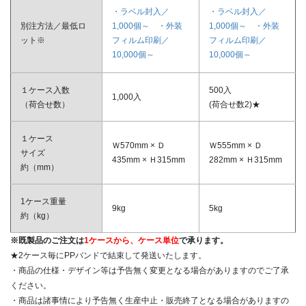
・ラベル封入／
・ラベル封入／
別注方法／最低ロ
1,000個～ ・外装
1,000個～ ・外装
ット※
フィルム印刷／
フィルム印刷／
10,000個～
10,000個～
１ケース入数
500入
1,000入
（荷合せ数）
(荷合せ数2)★
１ケース
Ｗ570mm × Ｄ
Ｗ555mm × Ｄ
サイズ
435mm × Ｈ315mm
282mm × Ｈ315mm
約（mm）
1ケース重量
9kg
5kg
約（kg）
※既製品のご注文は
1ケースから、ケース単位
で承ります。
★2ケース毎にPPバンドで結束して発送いたします。
・商品の仕様・デザイン等は予告無く変更となる場合がありますのでご了承
ください。
・商品は諸事情により予告無く生産中止・販売終了となる場合がありますの