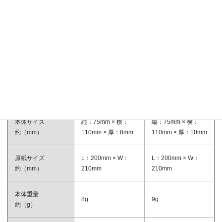
提案用Excelシートはこちら
※提案用Excelシートはクリックするとダウンロ
ードが始まります。
6W
8W
商品番号
00000045
00000047
本体サイズ
縦：75mm × 横：
縦：75mm × 横：
約（mm）
110mm × 厚：8mm
110mm × 厚：10mm
原紙サイズ
L：200mm × W：
L：200mm × W：
約（mm）
210mm
210mm
本体重量
8g
9g
約（g）