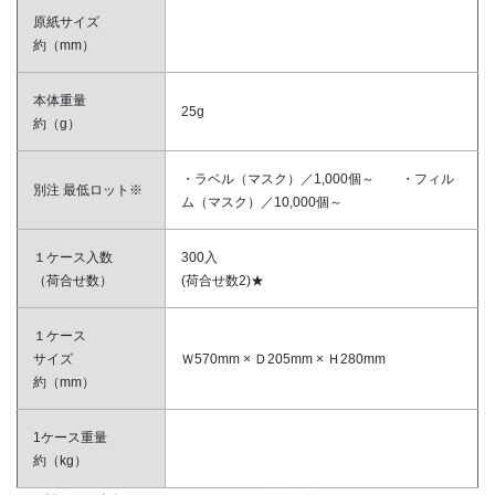
原紙サイズ
約（mm）
本体重量
25g
約（g）
・ラベル（マスク）／1,000個～ ・フィル
別注 最低ロット※
ム（マスク）／10,000個～
１ケース入数
300入
（荷合せ数）
(荷合せ数2)★
１ケース
サイズ
Ｗ570mm × Ｄ205mm × Ｈ280mm
約（mm）
1ケース重量
約（kg）