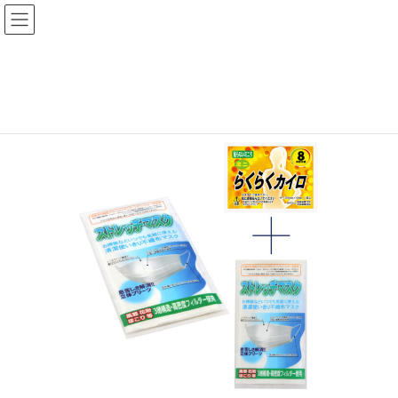
コ
ナ
ン
ビ
テ
ゲ
ン
ー
HOME
取扱商品
商品カテゴリ
セット品
あったかマスクセット
ツ
シ
へ
ョ
ス
ン
キ
に
ッ
移
プ
動