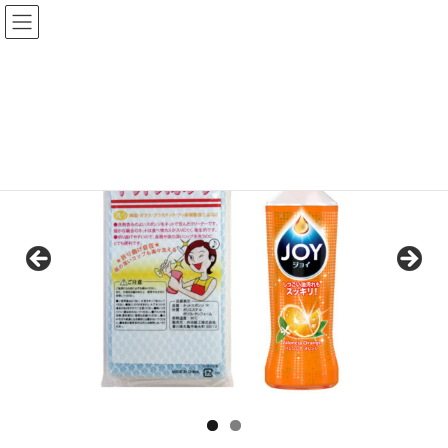
コ
ナ
ン
ビ
テ
ゲ
ン
ー
HOME
取扱商品
商品カテゴリ
セット品
クリーンセットB（2品）
ツ
シ
へ
ョ
ス
ン
キ
に
ッ
移
プ
動