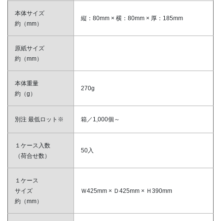
本体サイズ
縦：80mm × 横：80mm × 厚：185mm
約（mm）
原紙サイズ
約（mm）
本体重量
270g
約（g）
別注 最低ロット※
箱／1,000個～
１ケース入数
50入
（荷合せ数）
１ケース
サイズ
Ｗ425mm × Ｄ425mm × Ｈ390mm
約（mm）