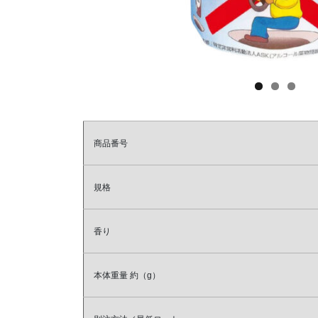
商品番号
規格
香り
本体重量
約（g）