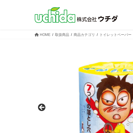
コ
ナ
ン
ビ
テ
ゲ
ン
ー
ツ
シ
HOME
取扱商品
商品カテゴリ
トイレットペーパー
へ
ョ
ス
ン
キ
に
ッ
移
プ
動