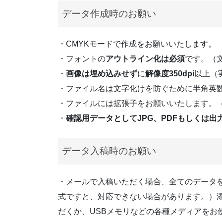
データ作成時のお願い
・CMYKモードで作成をお願いいたします。
・フォントの
アウトライン化は必須
です。（
・
画像は埋め込みせず
に
解像度350dpi
以上（
・ファイル名は文字化けを防ぐために半角英
・ファイルには拡張子をお願いいたします。（
・
確認用データとしてJPG、PDFもしくは出
データ入稿時のお願い
・メールで入稿いただく場合、全てのデータをフ
式ですと、対応できない場合があります。）
だくか、USBメモリなどの各種メディアをお