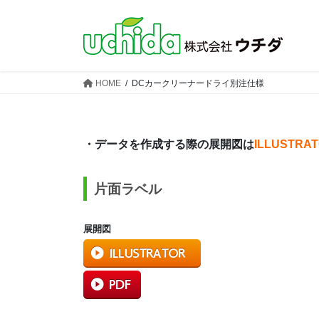
コ
ナ
ン
ビ
テ
ゲ
ン
ー
ツ
シ
HOME
DCカークリーナードライ別注仕様
へ
ョ
ス
ン
キ
に
ッ
移
・データを作成する際の展開図は
ILLUSTRA
プ
動
片面ラベル
展開図