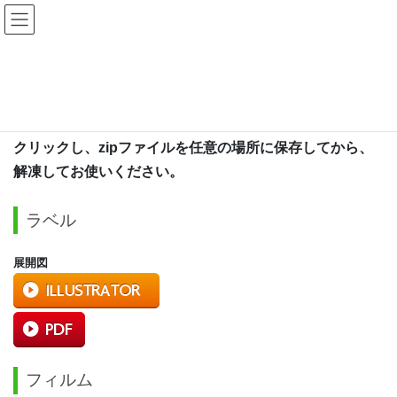
コ
ナ
ン
ビ
テ
ゲ
ン
ー
HOME
MSK3層ストレッチマスク別注仕様
ツ
シ
へ
ョ
ス
ン
・データを作成する際の展開図は
ILLUSTRATOR
ボタンを
キ
に
クリックし、zipファイルを任意の場所に保存してから、
ッ
移
解凍してお使いください。
プ
動
ラベル
展開図
フィルム