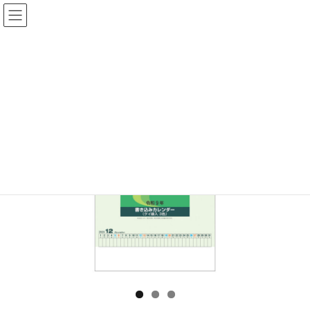
コ
ナ
ン
ビ
テ
ゲ
ン
ー
HOME
取扱商品
商品カテゴリ
カレンダー
書込カレンダーA2
ツ
シ
へ
ョ
ス
ン
キ
に
ッ
移
プ
動