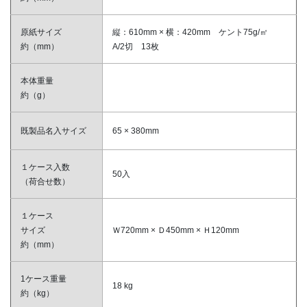
原紙サイズ
縦：610mm × 横：420mm ケント75g/㎡
約（mm）
A/2切 13枚
本体重量
約（g）
既製品名入サイズ
65 × 380mm
１ケース入数
50入
（荷合せ数）
１ケース
サイズ
Ｗ720mm × Ｄ450mm × Ｈ120mm
約（mm）
1ケース重量
18 kg
約（kg）