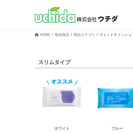
コ
ナ
ン
ビ
テ
ゲ
ン
ー
ツ
シ
HOME
取扱商品
商品カテゴリ
ウェットティッシュ
へ
ョ
ス
ン
キ
に
ッ
移
スリムタイプ
プ
動
ホワイト
ブルー