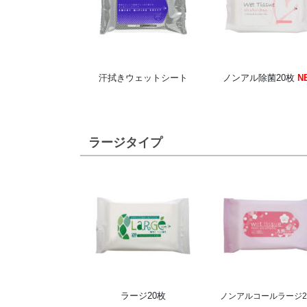
汗拭きウェットシート
ノンアル除菌20枚
N
ラージタイプ
ラージ20枚
ノンアルコールラージ2