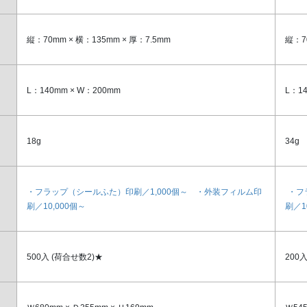
縦：70mm × 横：135mm × 厚：7.5mm
縦：7
L：140mm × W：200mm
L：1
18g
34g
・フラップ（シールふた）印刷／1,000個～ ・外装フィルム印
・フ
刷／10,000個～
刷／1
500入
(荷合せ数2)★
200