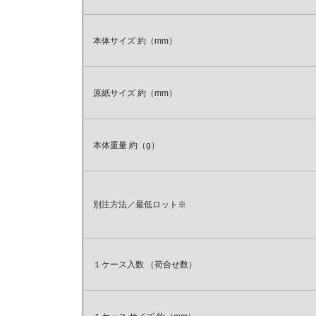
本体サイズ
約（mm）
原紙サイズ
約（mm）
本体重量
約（g）
別注方法／最低ロット※
１ケース入数
（荷合せ数）