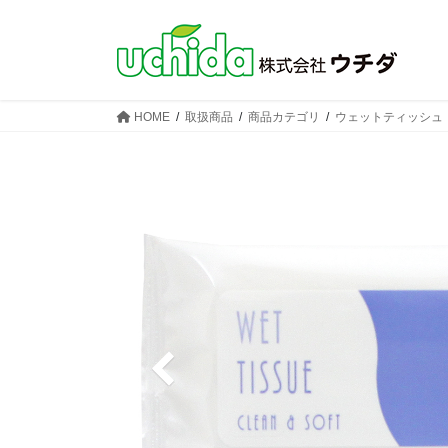
コ
ナ
ン
ビ
テ
ゲ
ン
ー
ツ
シ
HOME
取扱商品
商品カテゴリ
ウェットティッシュ
へ
ョ
ス
ン
キ
に
ッ
移
プ
動