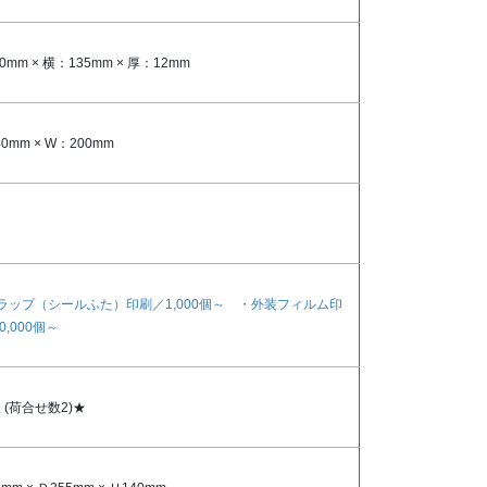
0mm × 横：135mm × 厚：12mm
40mm × W：200mm
ラップ（シールふた）印刷／1,000個～ ・外装フィルム印
0,000個～
入
(荷合せ数2)★