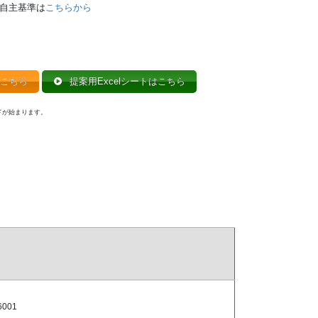
自主基準は
こちらから
こちら
提案用Excelシートはこちら
ドが始まります。
6001