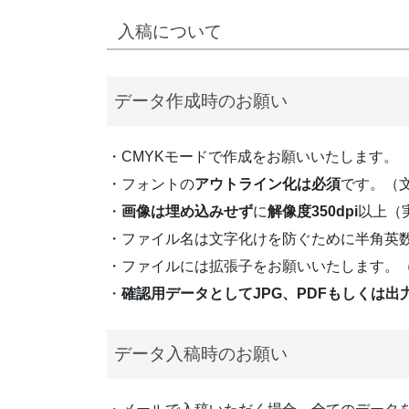
入稿について
データ作成時のお願い
・CMYKモードで作成をお願いいたします。
・フォントの
アウトライン化は必須
です。（
・
画像は埋め込みせず
に
解像度350dpi
以上（
・ファイル名は文字化けを防ぐために半角英
・ファイルには拡張子をお願いいたします。（
・
確認用データとしてJPG、PDFもしくは出
データ入稿時のお願い