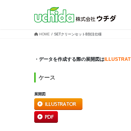
コ
ナ
ン
ビ
テ
ゲ
ン
ー
ツ
シ
HOME
SETクリーンセットB別注仕様
へ
ョ
ス
ン
キ
に
ッ
移
・データを作成する際の展開図は
ILLUSTRA
プ
動
ケース
展開図