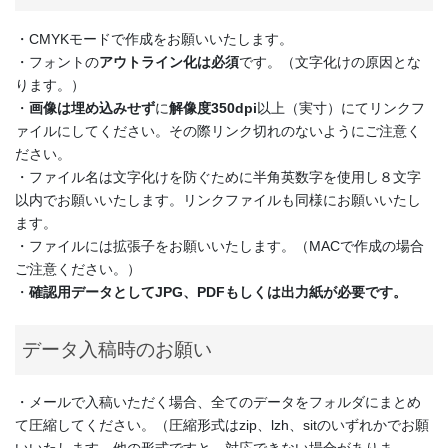
・CMYKモードで作成をお願いいたします。
・フォントの
アウトライン化は必須
です。（文字化けの原因とな
ります。）
・
画像は埋め込みせず
に
解像度350dpi
以上（実寸）にてリンクフ
ァイルにしてください。その際リンク切れのないようにご注意く
ださい。
・ファイル名は文字化けを防ぐために半角英数字を使用し８文字
以内でお願いいたします。リンクファイルも同様にお願いいたし
ます。
・ファイルには拡張子をお願いいたします。（MACで作成の場合
ご注意ください。）
・
確認用データとしてJPG、PDFもしくは出力紙が必要です。
データ入稿時のお願い
・メールで入稿いただく場合、全てのデータをフォルダにまとめ
て圧縮してください。（圧縮形式はzip、lzh、sitのいずれかでお願