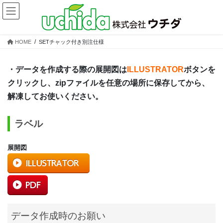
コ
ナ
ン
ビ
テ
ゲ
ン
ー
HOME
SETチャック付き別注仕様
ツ
シ
へ
ョ
ス
ン
・データを作成する際の展開図は
ILLUSTRATOR
ボタンを
キ
に
クリックし、zipファイルを任意の場所に保存してから、
ッ
移
解凍してお使いください。
プ
動
ラベル
展開図
データ作成時のお願い