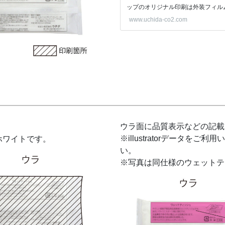
ップのオリジナル印刷は外装フィル
ット・低予算で作成で […]
www.uchida-co2.com
ウラ面に品質表示などの記載
※illustratorデータ
ホワイトです。
い。
※写真は同仕様のウェットテ