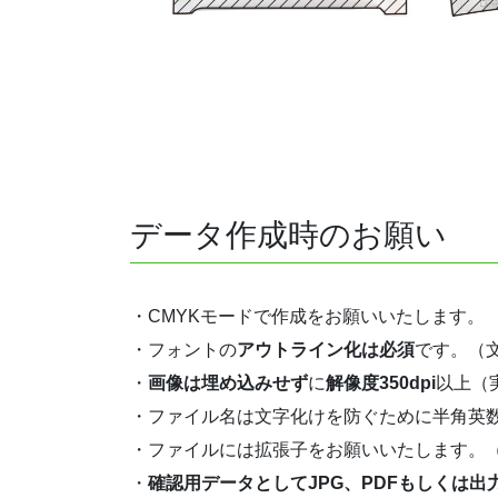
データ作成時のお願い
・CMYKモードで作成をお願いいたします。
・フォントの
アウトライン化は必須
です。（
・
画像は埋め込みせず
に
解像度350dpi
以上（
・ファイル名は文字化けを防ぐために半角英
・ファイルには拡張子をお願いいたします。（
・
確認用データとしてJPG、PDFもしくは出