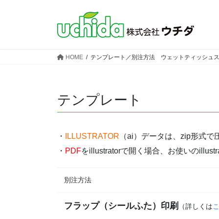
コ
ナ
ン
ビ
テ
ゲ
ン
ー
ツ
シ
HOME
テンプレート／別注方法 ウェットティッシュ
へ
ョ
ス
ン
キ
に
テンプレート
ッ
移
プ
動
・
ILLUSTRATOR
（ai）データは、zip形
・
PDF
をillustratorで開く場合、お使いの
別注方法
フラップ（シールふた）印刷
（詳しくは